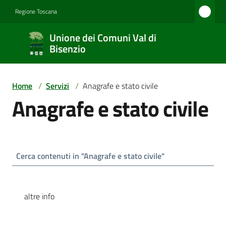
Vai al contenuto
Vai alla navigazione
Vai al footer
Regione Toscana
Unione
Unione dei Comuni Val di
dei
Bisenzio
Comuni
Val di
Home
/
Servizi
/
Anagrafe e stato civile
Bisenzio
Anagrafe e stato civile
Amministrazione
Novità
altre info
Servizi