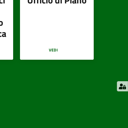
ci
Ufficio di Piano
o
ca
VEDI