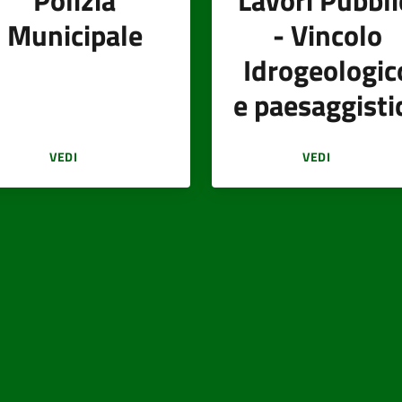
Polizia
Lavori Pubbli
Municipale
- Vincolo
Idrogeologic
e paesaggisti
VEDI
VEDI