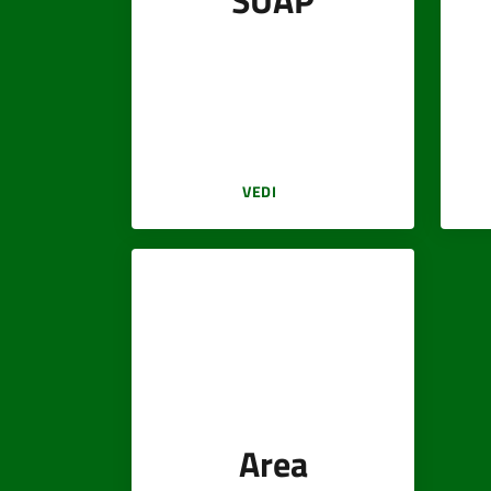
SUAP
VEDI
Area