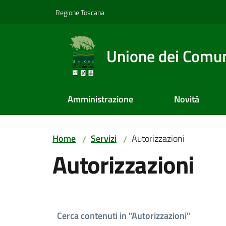
Vai al contenuto
Vai alla navigazione
Vai al footer
Regione Toscana
Unione dei Comuni
Amministrazione
Novità
Home
Servizi
Autorizzazioni
/
/
Autorizzazioni