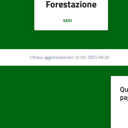
Forestazione
VEDI
Ultimo aggiornamento
:
13-02-2025 09:20
Qu
pa
Valut