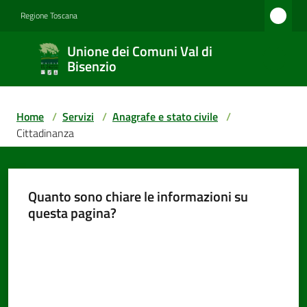
Vai al contenuto
Vai alla navigazione
Vai al footer
Regione Toscana
Unione
Unione dei Comuni Val di
dei
Bisenzio
Comuni
Val di
Home
/
Servizi
/
Anagrafe e stato civile
/
Bisenzio
Cittadinanza
Amministrazione
Quanto sono chiare le informazioni su
questa pagina?
Valuta da 1 a 5 stelle
Novità
Servizi