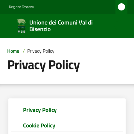
Vai al contenuto
Vai alla navigazione
Vai al footer
Regione Toscana
Unione
Unione dei Comuni Val di
dei
Bisenzio
Comuni
Val di
Home
/
Privacy Policy
Bisenzio
Privacy Policy
Amministrazione
Novità
Privacy Policy
Cookie Policy
Servizi