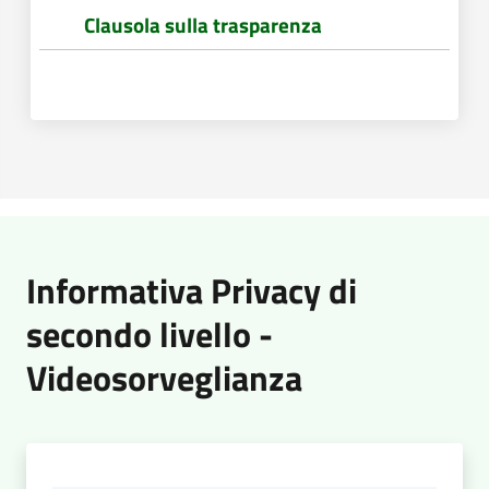
Clausola sulla trasparenza
Documenti
e
dati
Seguici
Informativa Privacy di
su
secondo livello -
Videosorveglianza