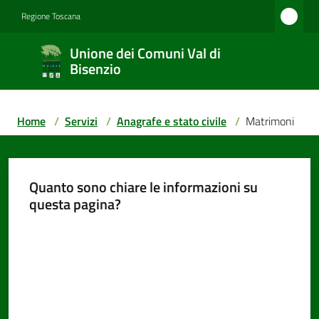
Vai al contenuto
Vai alla navigazione
Vai al footer
Regione Toscana
Unione
Unione dei Comuni Val di
dei
Bisenzio
Comuni
Val di
Home
/
Servizi
/
Anagrafe e stato civile
/
Matrimoni
Bisenzio
Quanto sono chiare le informazioni su
Amministrazione
questa pagina?
Valuta da 1 a 5 stelle
Novità
Servizi