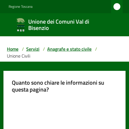
Vai al contenuto
Vai alla navigazione
Vai al footer
Regione Toscana
Unione
Unione dei Comuni Val di
dei
Bisenzio
Comuni
Val di
Home
/
Servizi
/
Anagrafe e stato civile
/
Bisenzio
Unione Civili
Amministrazione
Quanto sono chiare le informazioni su
questa pagina?
Valuta da 1 a 5 stelle
Novità
Servizi