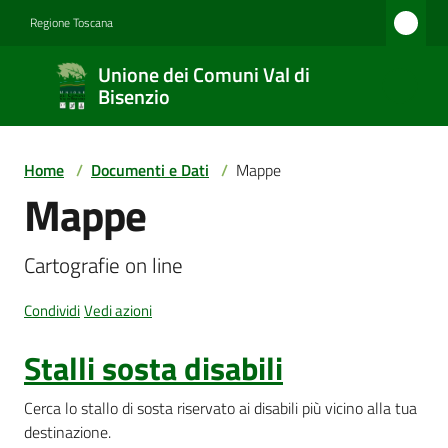
Vai al contenuto
Vai alla navigazione
Vai al footer
Regione Toscana
Unione
Unione dei Comuni Val di
dei
Bisenzio
Comuni
Val di
Home
/
Documenti e Dati
/
Mappe
Bisenzio
Mappe
Cartografie on line
Amministrazione
Condividi
Vedi azioni
Stalli sosta disabili
Novità
Cerca lo stallo di sosta riservato ai disabili più vicino alla tua
destinazione.
Servizi