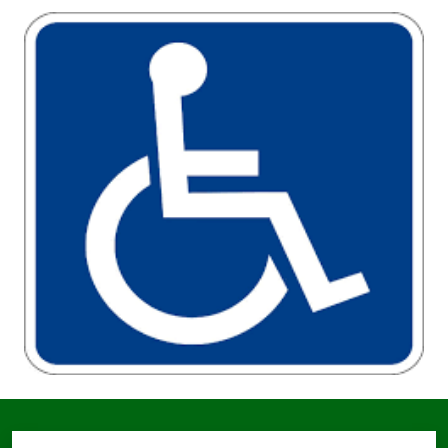
Documenti
e
dati
Seguici
su