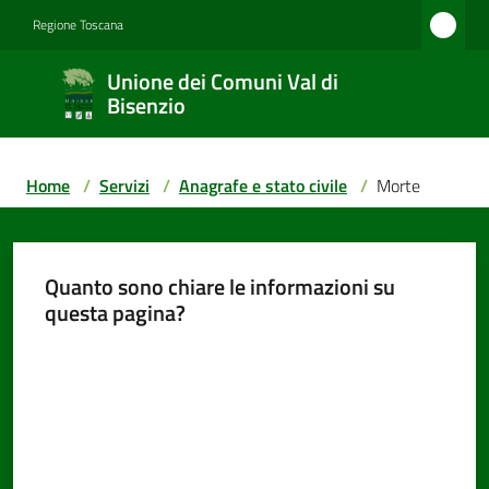
Vai al contenuto
Vai alla navigazione
Vai al footer
Regione Toscana
Unione
Unione dei Comuni Val di
dei
Bisenzio
Comuni
Val di
Home
/
Servizi
/
Anagrafe e stato civile
/
Morte
Bisenzio
Quanto sono chiare le informazioni su
Amministrazione
questa pagina?
Valuta da 1 a 5 stelle
Novità
Servizi