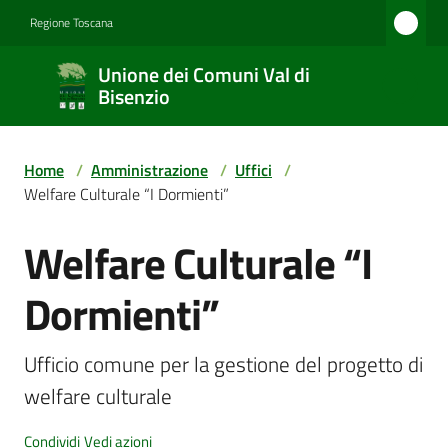
Vai al contenuto
Vai alla navigazione
Vai al footer
Regione Toscana
Unione
Unione dei Comuni Val di
dei
Bisenzio
Comuni
Val di
Home
/
Amministrazione
/
Uffici
/
Bisenzio
Welfare Culturale “I Dormienti”
Welfare Culturale “I
Salta al contenuto
Amministrazione
Dormienti”
Novità
Ufficio comune per la gestione del progetto di 
welfare culturale
Servizi
Condividi
Vedi azioni