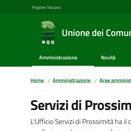
Vai al contenuto
Vai alla navigazione
Vai al footer
Regione Toscana
Unione dei Comuni
Amministrazione
Novità
Home
Amministrazione
Aree amminist
/
/
Salta al contenuto
Servizi di Prossim
L'Ufficio Servizi di Prossimità ha il