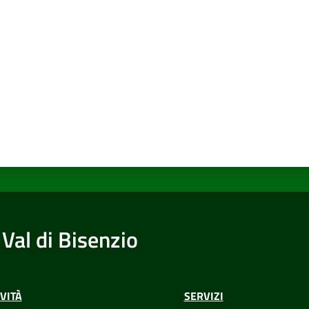
a da 1 a 5 stelle
Val di Bisenzio
VITÀ
SERVIZI