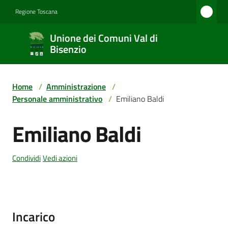
Vai al contenuto
Vai alla navigazione
Vai al footer
Regione Toscana
Unione
Unione dei Comuni Val di
dei
Bisenzio
Comuni
Val di
Home
/
Amministrazione
/
Bisenzio
Personale amministrativo
/
Emiliano Baldi
Emiliano Baldi
Salta al contenuto
Amministrazione
Condividi
Vedi azioni
Novità
Incarico
Servizi