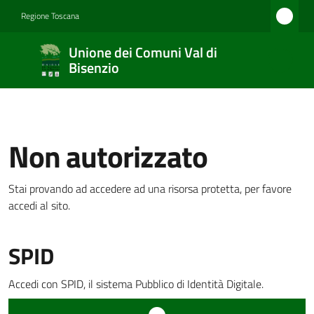
Vai al contenuto
Vai alla navigazione
Vai al footer
Regione Toscana
Unione
Unione dei Comuni Val di
dei
Bisenzio
Comuni
Val di
Bisenzio
Non autorizzato
Stai provando ad accedere ad una risorsa protetta, per favore
Amministrazione
accedi al sito.
SPID
Novità
Accedi con SPID, il sistema Pubblico di Identità Digitale.
Servizi