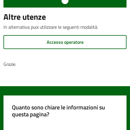
Altre utenze
Documenti
In alternativa puoi utilizzare le seguenti modalità.
e
dati
Accesso operatore
Grazie.
Seguici
su
Quanto sono chiare le informazioni su
questa pagina?
Valuta da 1 a 5 stelle