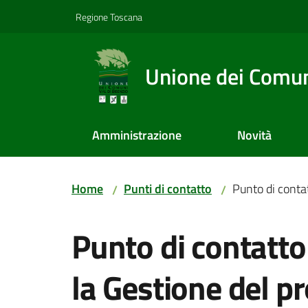
Vai al contenuto
Vai alla navigazione
Vai al footer
Regione Toscana
Unione dei Comuni
Amministrazione
Novità
Home
Punti di contatto
Punto di conta
/
/
Salta al contenuto
Punto di contatto
la Gestione del p