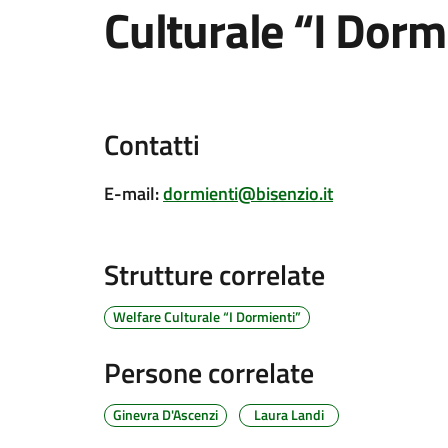
Culturale “I Dorm
Contatti
E-mail
:
dormienti@bisenzio.it
Strutture correlate
Welfare Culturale “I Dormienti”
Persone correlate
Ginevra D'Ascenzi
Laura Landi