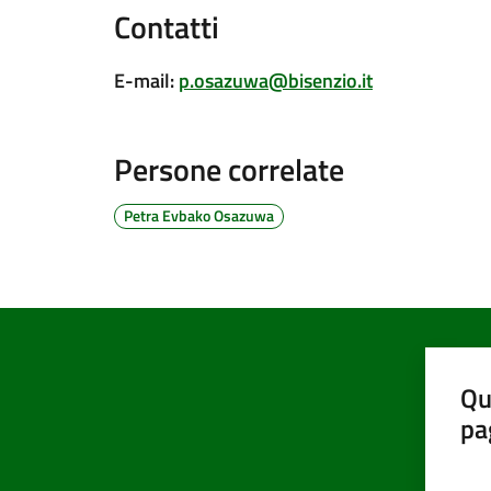
Contatti
E-mail
:
p.osazuwa@bisenzio.it
Persone correlate
Petra Evbako Osazuwa
Qu
pa
Valut