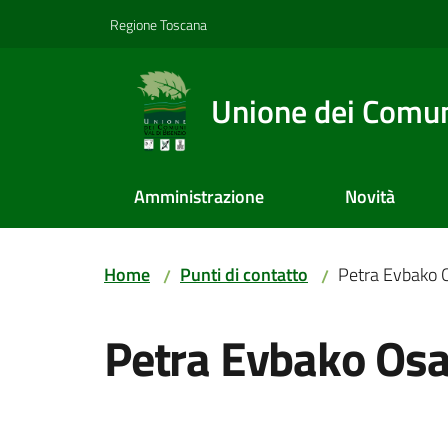
Vai al contenuto
Vai alla navigazione
Vai al footer
Regione Toscana
Unione dei Comuni
Amministrazione
Novità
Home
Punti di contatto
Petra Evbako
/
/
Salta al contenuto
Petra Evbako Os