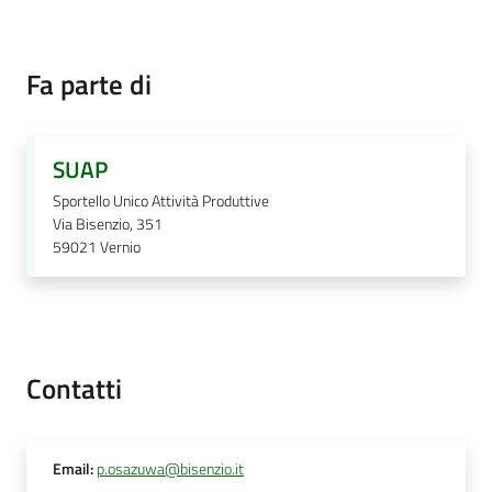
Documenti
Fa parte di
e
dati
SUAP
Sportello Unico Attività Produttive
Via Bisenzio, 351
59021
Vernio
Seguici
su
Contatti
Email
:
p.osazuwa@bisenzio.it