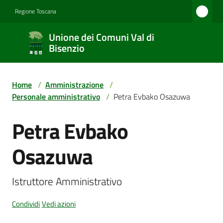
Vai al contenuto
Vai alla navigazione
Vai al footer
Regione Toscana
Unione
Unione dei Comuni Val di
dei
Bisenzio
Comuni
Val di
Home
/
Amministrazione
/
Bisenzio
Personale amministrativo
/
Petra Evbako Osazuwa
Petra Evbako
Salta al contenuto
Amministrazione
Osazuwa
Novità
Istruttore Amministrativo
Condividi
Vedi azioni
Servizi