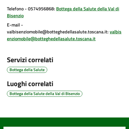
Telefono
- 0574956868
:
Bottega della Salute della Val di
Bisenzio
Documenti
E-mail
-
e
valbisenziomobile@botteghedellasalute.toscana.it
:
valbis
dati
enziomobile@botteghedellasalute.toscana.it
Servizi correlati
Seguici
Bottega della Salute
su
Luoghi correlati
Bottega della Salute della Val di Bisenzio