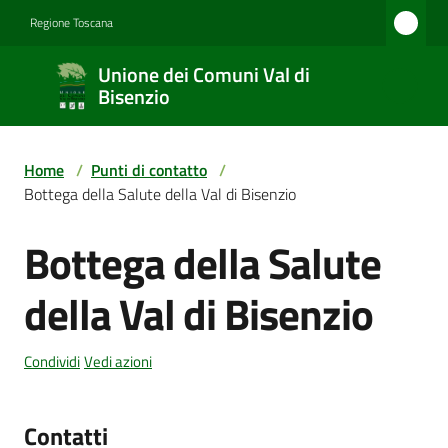
Vai al contenuto
Vai alla navigazione
Vai al footer
Regione Toscana
Unione
Unione dei Comuni Val di
dei
Bisenzio
Comuni
Val di
Home
/
Punti di contatto
/
Bisenzio
Bottega della Salute della Val di Bisenzio
Bottega della Salute
Salta al contenuto
Amministrazione
della Val di Bisenzio
Novità
Condividi
Vedi azioni
Contatti
Servizi