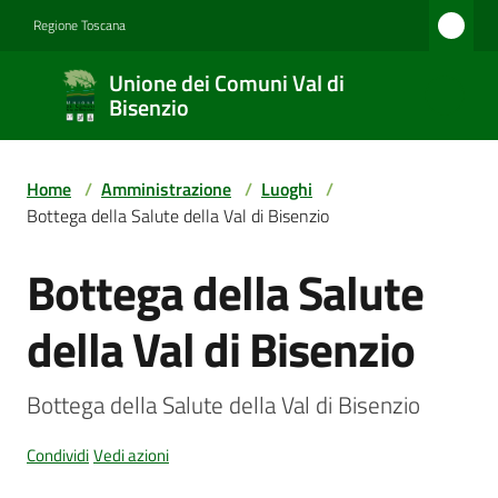
Vai al contenuto
Vai alla navigazione
Vai al footer
Regione Toscana
Unione
Unione dei Comuni Val di
dei
Bisenzio
Comuni
Val di
Home
/
Amministrazione
/
Luoghi
/
Bisenzio
Bottega della Salute della Val di Bisenzio
Bottega della Salute
Salta al contenuto
Amministrazione
della Val di Bisenzio
Novità
Bottega della Salute della Val di Bisenzio
Condividi
Vedi azioni
Servizi