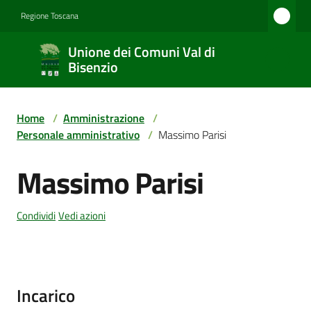
Vai al contenuto
Vai alla navigazione
Vai al footer
Regione Toscana
Unione
Unione dei Comuni Val di
dei
Bisenzio
Comuni
Val di
Home
/
Amministrazione
/
Bisenzio
Personale amministrativo
/
Massimo Parisi
Massimo Parisi
Salta al contenuto
Amministrazione
Condividi
Vedi azioni
Novità
Incarico
Servizi