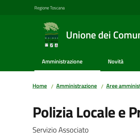
Vai al contenuto
Vai alla navigazione
Vai al footer
Regione Toscana
Unione dei Comuni
Amministrazione
Novità
Home
Amministrazione
Aree amminist
/
/
Salta al contenuto
Polizia Locale e P
Servizio Associato