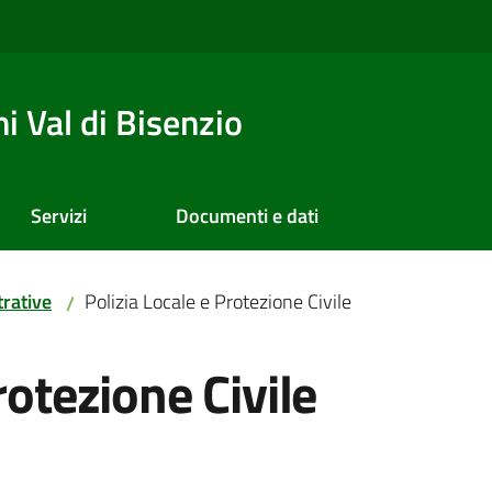
 Val di Bisenzio
Servizi
Documenti e dati
rative
Polizia Locale e Protezione Civile
/
rotezione Civile