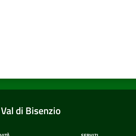
a da 1 a 5 stelle
Val di Bisenzio
VITÀ
SERVIZI