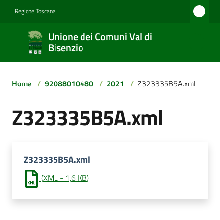
Vai al contenuto
Vai alla navigazione
Vai al footer
Regione Toscana
Unione
Unione dei Comuni Val di
dei
Bisenzio
Comuni
Val di
Home
/
92088010480
/
2021
/
Z323335B5A.xml
Bisenzio
Z323335B5A.xml
Amministrazione
Z323335B5A.xml
Novità
(
XML
-
1,6 KB
)
Servizi