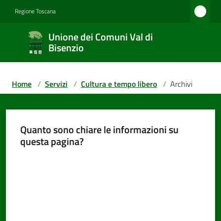
Vai al contenuto
Vai alla navigazione
Vai al footer
Regione Toscana
Unione
Unione dei Comuni Val di
dei
Bisenzio
Comuni
Val di
Home
/
Servizi
/
Cultura e tempo libero
/
Archivi
Bisenzio
Quanto sono chiare le informazioni su
Amministrazione
questa pagina?
Valuta da 1 a 5 stelle
Novità
Servizi