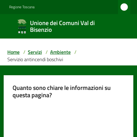
Vai al contenuto
Vai alla navigazione
Vai al footer
Regione Toscana
Unione
Unione dei Comuni Val di
dei
Bisenzio
Comuni
Val di
Home
/
Servizi
/
Ambiente
/
Bisenzio
Servizio antincendi boschivi
Amministrazione
Quanto sono chiare le informazioni su
questa pagina?
Valuta da 1 a 5 stelle
Novità
Servizi