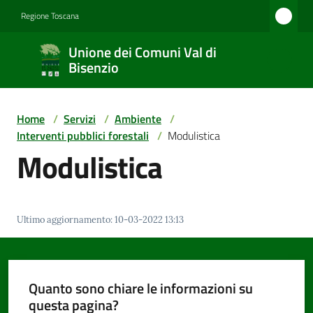
Vai al contenuto
Vai alla navigazione
Vai al footer
Regione Toscana
Unione
Unione dei Comuni Val di
dei
Bisenzio
Comuni
Val di
Home
/
Servizi
/
Ambiente
/
Bisenzio
Interventi pubblici forestali
/
Modulistica
Modulistica
Amministrazione
Ultimo aggiornamento
:
10-03-2022 13:13
Novità
Quanto sono chiare le informazioni su
questa pagina?
Servizi