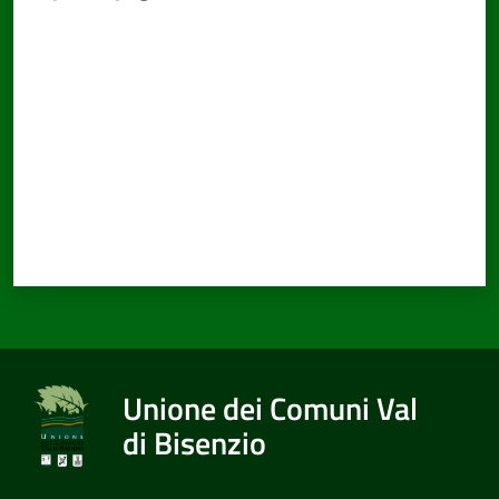
Valuta da 1 a 5 stelle
Documenti
e
dati
Seguici
su
Unione dei Comuni Val
di Bisenzio