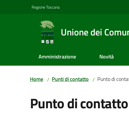
Vai al contenuto
Vai alla navigazione
Vai al footer
Regione Toscana
Unione dei Comuni
Amministrazione
Novità
Home
Punti di contatto
Punto di conta
/
/
Salta al contenuto
Punto di contatto