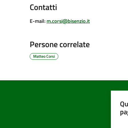
Contatti
E-mail
:
m.corsi@bisenzio.it
Persone correlate
Matteo Corsi
Qu
pa
Valut