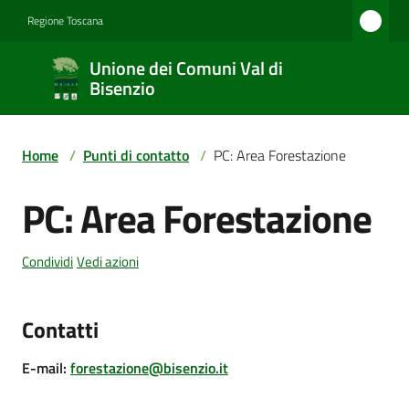
Vai al contenuto
Vai alla navigazione
Vai al footer
Regione Toscana
Unione
Unione dei Comuni Val di
dei
Bisenzio
Comuni
Val di
Home
/
Punti di contatto
/
PC: Area Forestazione
Bisenzio
PC: Area Forestazione
Salta al contenuto
Amministrazione
Condividi
Vedi azioni
Contatti
Novità
E-mail
:
forestazione@bisenzio.it
Servizi