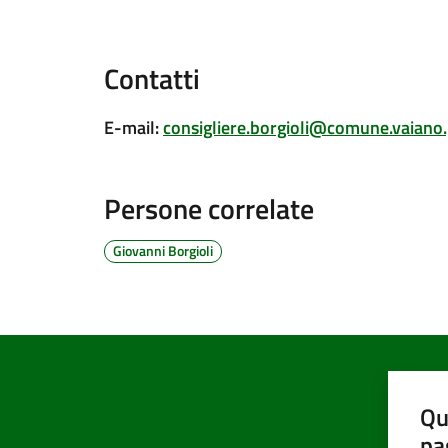
Contatti
E-mail
:
consigliere.borgioli@comune.vaiano.
Persone correlate
Giovanni Borgioli
Qu
pa