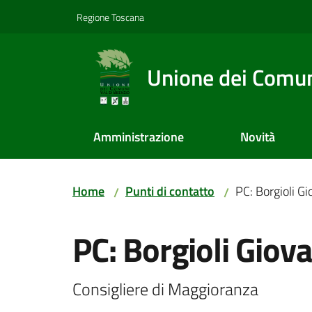
Vai al contenuto
Vai alla navigazione
Vai al footer
Regione Toscana
Unione dei Comuni
Amministrazione
Novità
Home
Punti di contatto
PC: Borgioli G
/
/
Salta al contenuto
PC: Borgioli Giov
Consigliere di Maggioranza