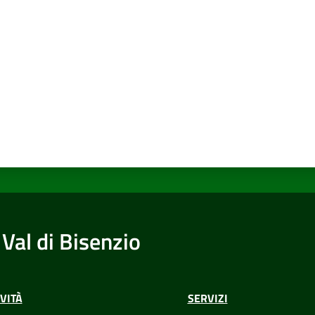
a da 1 a 5 stelle
Val di Bisenzio
VITÀ
SERVIZI