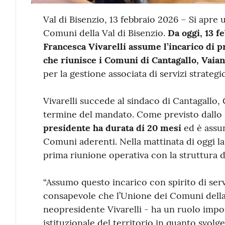
Contenuto
Val di Bisenzio, 13 febbraio 2026 – Si apre
Comuni della Val di Bisenzio.
Da oggi, 13 f
Francesca Vivarelli assume l’incarico di 
che riunisce i Comuni di Cantagallo, Vaia
per la gestione associata di servizi strategici
Vivarelli succede al sindaco di Cantagallo,
termine del mandato. Come previsto dallo 
presidente ha durata di 20 mesi
ed è assun
Comuni aderenti. Nella mattinata di oggi l
prima riunione operativa con la struttura de
“Assumo questo incarico con spirito di serv
consapevole che l’Unione dei Comuni della
neopresidente Vivarelli - ha un ruolo import
istituzionale del territorio in quanto svolge