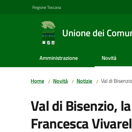
Vai al contenuto
Vai alla navigazione
Vai al footer
Regione Toscana
Unione dei Comuni
Amministrazione
Novità
Home
Novità
Notizie
Val di Bisenzi
/
/
/
Salta al contenuto
Val di Bisenzio, l
Francesca Vivarel