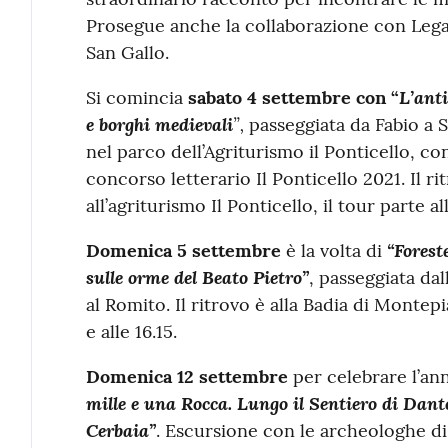
Prosegue anche la collaborazione con Lega
San Gallo.
L’anti
Si comincia
sabato 4 settembre con “
e borghi medievali
”,
passeggiata da Fabio a S
nel parco dell’Agriturismo il Ponticello, con
concorso letterario Il Ponticello 2021. Il ri
all’agriturismo Il Ponticello, il tour parte all
“Forest
Domenica 5 settembre
è la volta di
sulle orme del Beato Pietro”
, passeggiata da
al Romito. Il ritrovo è alla Badia di Montep
e alle 16.15.
Domenica 12 settembre
per celebrare l’a
mille e una Rocca. Lungo il Sentiero di Dant
Cerbaia”
. Escursione con le archeologhe di