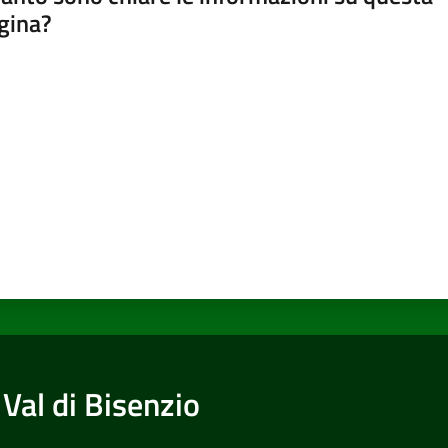
gina?
a da 1 a 5 stelle
Val di Bisenzio