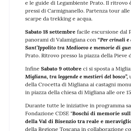
e le guide di Legambiente Prato. Il ritrovo 
pressi di Carmignanello. Partenza tour alle
scarpe da trekking e acqua.
Sabato 18 settembre
facile escursione dal P
Per crinali e 
panorami di Valamigiana con
“
Sant’Ippolito tra Medioevo e memorie di guer
Prato. Ritrovo presso la piazza della Pieve d
Infine
Sabato 9 ottobre
ci si sposta a Migl
Migliana, tra leggende e mestieri del bosco”,
u
della Crocetta di Migliana ai castagni monum
in piazza della chiesa di Migliana alle ore 15
Durante tutte le iniziative in programma sar
Fondazione CDSE "
Boschi di memorie sull'
della Val di Bisenzio tra reale e meravigli
della Regione Toscana in collaborazione co