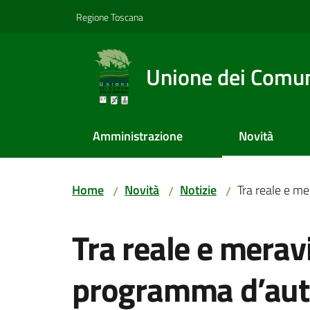
Vai al contenuto
Vai alla navigazione
Vai al footer
Regione Toscana
Unione dei Comuni
Amministrazione
Novità
Home
Novità
Notizie
Tra reale e m
/
/
/
Salta al contenuto
Tra reale e meravi
programma d’au