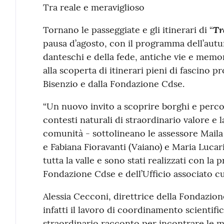
Contenuto
Tra reale e meraviglioso
Tr
Tornano le passeggiate e gli itinerari di “
pausa d’agosto, con il programma dell’autu
danteschi e della fede, antiche vie e memo
alla scoperta di itinerari pieni di fascino 
Bisenzio e dalla Fondazione Cdse.
“Un nuovo invito a scoprire borghi e percors
contesti naturali di straordinario valore e l
comunità - sottolineano le assessore Maila 
e Fabiana Fioravanti (Vaiano) e Maria Lucari
tutta la valle e sono stati realizzati con la
Fondazione Cdse e dell’Ufficio associato c
Alessia Cecconi, direttrice della Fondazio
infatti il lavoro di coordinamento scientif
straordinario racconto per incontrare le mil