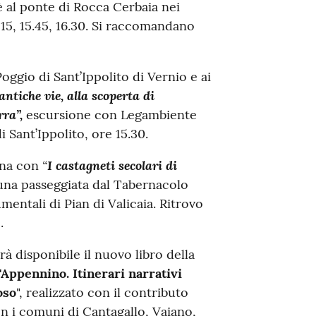
è al ponte di Rocca Cerbaia nei
 15, 15.45, 16.30. Si raccomandano
oggio di Sant’Ippolito di Vernio e ai
antiche vie, alla scoperta di
ra”,
escursione con Legambiente
i Sant’Ippolito, ore 15.30.
“
I castagneti secolari di
iana con
na passeggiata dal Tabernacolo
entali di Pian di Valicaia. Ritrovo
.
à disponibile il nuovo libro della
Appennino. Itinerari narrativi
oso
", realizzato con il contributo
n i comuni di Cantagallo, Vaiano,