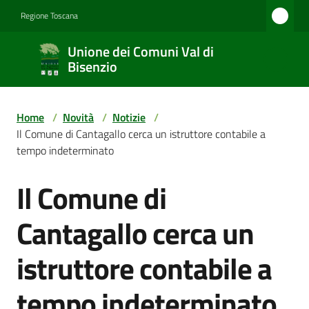
Vai al contenuto
Vai alla navigazione
Vai al footer
Regione Toscana
Unione
Unione dei Comuni Val di
dei
Bisenzio
Comuni
Val di
Home
/
Novità
/
Notizie
/
Bisenzio
Il Comune di Cantagallo cerca un istruttore contabile a
tempo indeterminato
Il Comune di
Salta al contenuto
Amministrazione
Cantagallo cerca un
Novità
istruttore contabile a
tempo indeterminato
Servizi