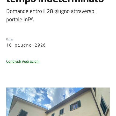
Domande entro il 28 giugno attraverso il 
Documenti
portale InPA
e
dati
Data
:
10 giugno 2026
Seguici
Condividi
Vedi azioni
su