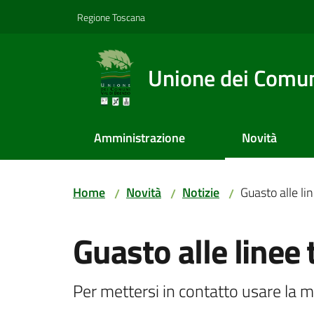
Vai al contenuto
Vai alla navigazione
Vai al footer
Regione Toscana
Unione dei Comuni
Amministrazione
Novità
Home
Novità
Notizie
Guasto alle li
/
/
/
Salta al contenuto
Guasto alle linee 
Per mettersi in contatto usare la m