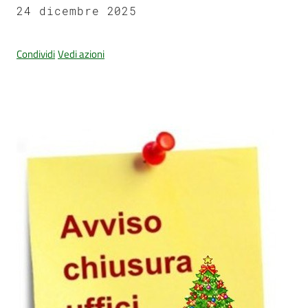
24 dicembre 2025
Documenti
Condividi
Vedi azioni
e
dati
Seguici
su