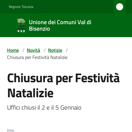
Vai al contenuto
Vai alla navigazione
Vai al footer
Regione Toscana
Unione
Unione dei Comuni Val di
dei
Bisenzio
Comuni
Val di
Home
/
Novità
/
Notizie
/
Bisenzio
Chiusura per Festività Natalizie
Chiusura per Festività
Salta al contenuto
Amministrazione
Natalizie
Novità
Uffici chiusi il 2 e il 5 Gennaio
Servizi
Data
: