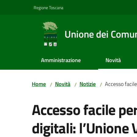
Vai al contenuto
Vai alla navigazione
Vai al footer
Regione Toscana
Unione dei Comuni
Amministrazione
Novità
Home
Novità
Notizie
Accesso facile 
/
/
/
Salta al contenuto
Accesso facile per 
digitali: l’Unione 