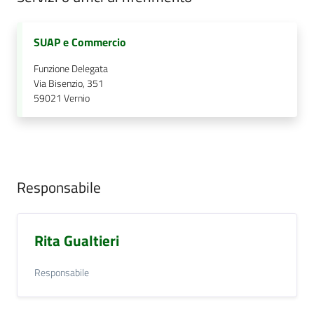
SUAP e Commercio
Documenti
e
Funzione Delegata
dati
Via Bisenzio, 351
59021
Vernio
Seguici
su
Responsabile
Rita Gualtieri
Responsabile