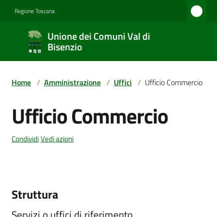
Vai al contenuto
Vai alla navigazione
Vai al footer
Regione Toscana
Unione
Unione dei Comuni Val di
dei
Bisenzio
Comuni
Val di
Home
/
Amministrazione
/
Uffici
/
Ufficio Commercio
Bisenzio
Ufficio Commercio
Salta al contenuto
Amministrazione
Condividi
Vedi azioni
Novità
Struttura
Servizi
Servizi o uffici di riferimento