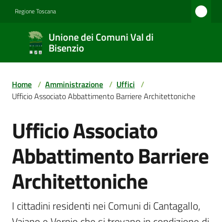
Vai al contenuto
Vai alla navigazione
Vai al footer
Regione Toscana
Unione
Unione dei Comuni Val di
dei
Bisenzio
Comuni
Val di
Home
/
Amministrazione
/
Uffici
/
Bisenzio
Ufficio Associato Abbattimento Barriere Architettoniche
Ufficio Associato
Salta al contenuto
Amministrazione
Abbattimento Barriere
Architettoniche
Novità
I cittadini residenti nei Comuni di Cantagallo, 
Servizi
Vaiano e Vernio che si trovano in condizione di 