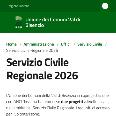
Vai al contenuto
Vai alla navigazione
Vai al footer
Regione Toscana
Unione
Unione dei Comuni Val di
dei
Bisenzio
Comuni
Val di
Home
/
Amministrazione
/
Uffici
/
Servizio Civile
/
Bisenzio
Servizio Civile Regionale 2026
Servizio Civile
Regionale 2026
Amministrazione
Novità
L'Unione dei Comuni della Val di Bisenzio in coprogettazione
con ANCI Toscana ha promosso
due progetti
a livello locale,
nell'ambito del Servizio Civile Regionale. I requisiti di accesso
Servizi
per i volontari sono: