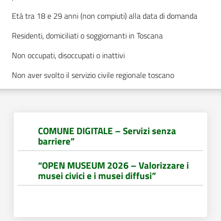
Età tra 18 e 29 anni (non compiuti) alla data di domanda
Documenti
Residenti, domiciliati o soggiornanti in Toscana
e
Non occupati, disoccupati o inattivi
dati
Non aver svolto il servizio civile regionale toscano
Seguici
su
COMUNE DIGITALE – Servizi senza
barriere”
“OPEN MUSEUM 2026 – Valorizzare i
musei civici e i musei diffusi”