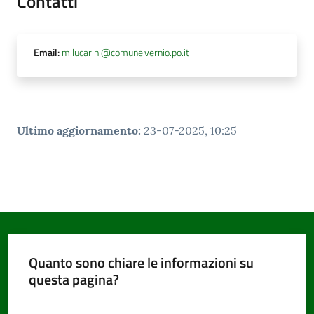
Contatti
Documenti
Email
:
m.lucarini@comune.vernio.po.it
e
dati
Ultimo aggiornamento
:
23-07-2025, 10:25
Seguici
su
Quanto sono chiare le informazioni su
questa pagina?
Valuta da 1 a 5 stelle