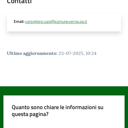
Contatti
Documenti
Email
:
consigliere.ciani@comune.vernio.po.it
e
dati
Ultimo aggiornamento
:
23-07-2025, 10:24
Seguici
su
Quanto sono chiare le informazioni su
questa pagina?
Valuta da 1 a 5 stelle