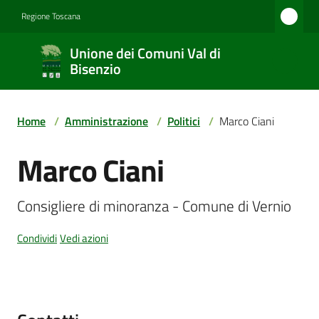
Vai al contenuto
Vai alla navigazione
Vai al footer
Regione Toscana
Unione
Unione dei Comuni Val di
dei
Bisenzio
Comuni
Val di
Home
/
Amministrazione
/
Politici
/
Marco Ciani
Bisenzio
Marco Ciani
Salta al contenuto
Amministrazione
Consigliere di minoranza - Comune di Vernio
Condividi
Vedi azioni
Novità
Servizi