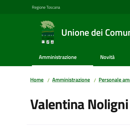
Vai al contenuto
Vai alla navigazione
Vai al footer
Regione Toscana
Unione dei Comuni
Amministrazione
Novità
Home
Amministrazione
Personale amm
/
/
Salta al contenuto
Valentina Noligni