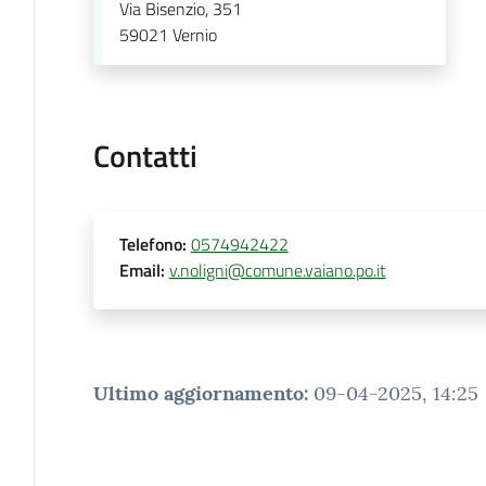
Via Bisenzio, 351
59021
Vernio
Contatti
Telefono
:
0574942422
Email
:
v.noligni@comune.vaiano.po.it
Ultimo aggiornamento
:
09-04-2025, 14:25