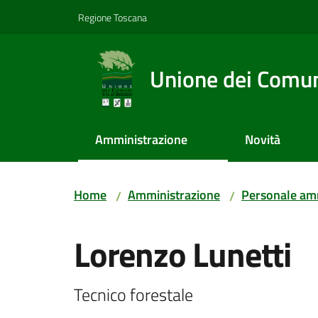
Vai al contenuto
Vai alla navigazione
Vai al footer
Regione Toscana
Unione dei Comuni
Amministrazione
Novità
Home
Amministrazione
Personale amm
/
/
Salta al contenuto
Lorenzo Lunetti
Tecnico forestale