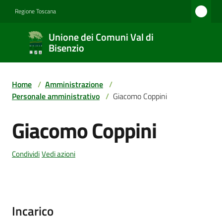
Vai al contenuto
Vai alla navigazione
Vai al footer
Regione Toscana
Unione
Unione dei Comuni Val di
dei
Bisenzio
Comuni
Val di
Home
/
Amministrazione
/
Bisenzio
Personale amministrativo
/
Giacomo Coppini
Giacomo Coppini
Salta al contenuto
Amministrazione
Condividi
Vedi azioni
Novità
Incarico
Servizi