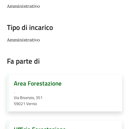
Amministrativo
Documenti
Tipo di incarico
e
dati
Amministrativo
Fa parte di
Seguici
su
Area Forestazione
.
Via Bisenzio, 351
59021
Vernio