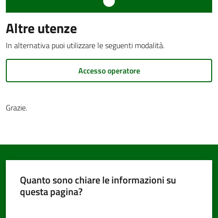
Altre utenze
Documenti
In alternativa puoi utilizzare le seguenti modalità.
e
dati
Accesso operatore
Grazie.
Seguici
su
Quanto sono chiare le informazioni su
questa pagina?
Valuta da 1 a 5 stelle