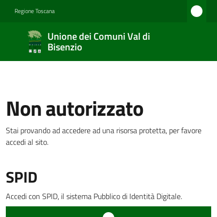
Vai al contenuto
Vai alla navigazione
Vai al footer
Regione Toscana
Unione
Unione dei Comuni Val di
dei
Bisenzio
Comuni
Val di
Bisenzio
Non autorizzato
Stai provando ad accedere ad una risorsa protetta, per favore
Amministrazione
accedi al sito.
SPID
Novità
Accedi con SPID, il sistema Pubblico di Identità Digitale.
Servizi