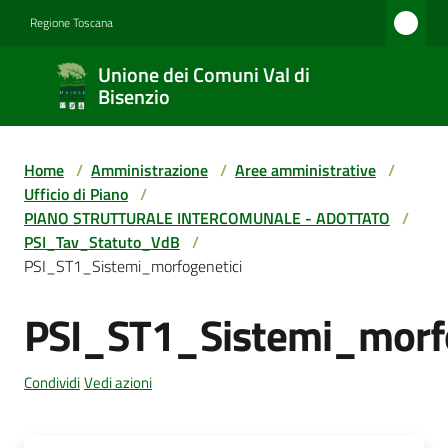
Vai al contenuto
Vai alla navigazione
Vai al footer
Regione Toscana
Unione
Unione dei Comuni Val di
dei
Bisenzio
Comuni
Val di
Home
/
Amministrazione
/
Aree amministrative
/
Bisenzio
Ufficio di Piano
/
PIANO STRUTTURALE INTERCOMUNALE - ADOTTATO
/
PSI_Tav_Statuto_VdB
/
PSI_ST1_Sistemi_morfogenetici
Amministrazione
PSI_ST1_Sistemi_morfo
Novità
Condividi
Vedi azioni
Servizi