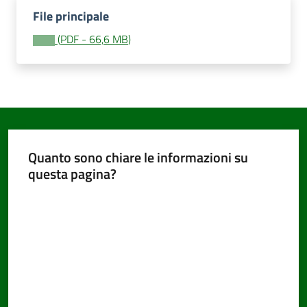
File principale
(
PDF
-
66,6 MB
)
Documenti
e
dati
Quanto sono chiare le informazioni su
Seguici
questa pagina?
su
Valuta da 1 a 5 stelle