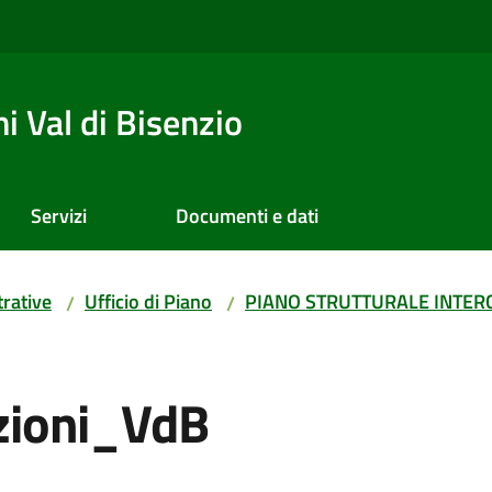
 Val di Bisenzio
Servizi
Documenti e dati
rative
Ufficio di Piano
PIANO STRUTTURALE INTER
/
/
zioni_VdB