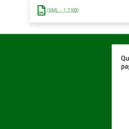
(
XML
-
1,7 KB
)
Qu
pa
Valut