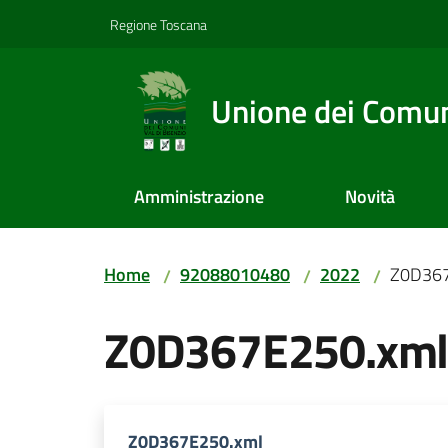
Vai al contenuto
Vai alla navigazione
Vai al footer
Regione Toscana
Unione dei Comuni
Amministrazione
Novità
Home
92088010480
2022
Z0D367
/
/
/
Z0D367E250.xm
Z0D367E250.xml