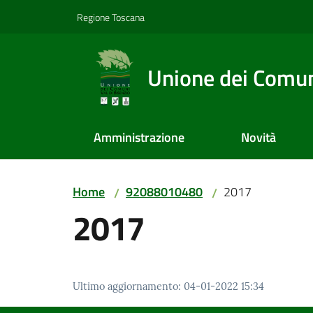
Vai al contenuto
Vai alla navigazione
Vai al footer
Regione Toscana
Unione dei Comuni
Amministrazione
Novità
Home
92088010480
2017
/
/
2017
Ultimo aggiornamento
:
04-01-2022 15:34